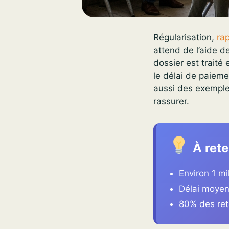
Régularisation,
ra
attend de l’aide d
dossier est traité
le délai de paieme
aussi des exemples
rassurer.
À rete
Environ 1 mi
Délai moyen 
80% des re