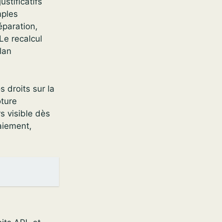
stificatifs
mples
éparation,
Le recalcul
lan
s droits sur la
ôture
s visible dès
aiement,