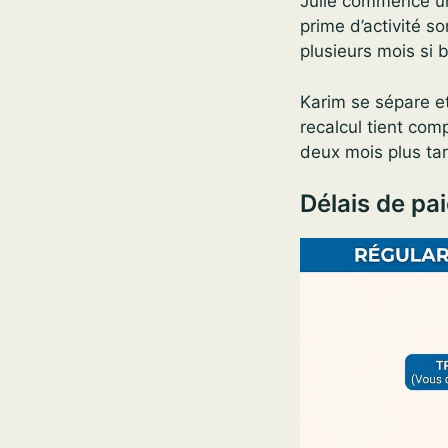
Julie commence un
prime d’activité s
plusieurs mois si 
Karim se sépare et
recalcul tient com
deux mois plus tard
Délais de pa