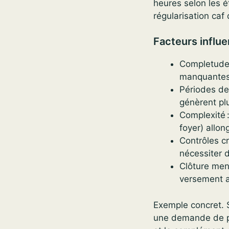
heures selon les é
régularisation caf 
Facteurs influe
Completude 
manquantes o
Périodes de 
génèrent plu
Complexité 
foyer) allon
Contrôles c
nécessiter d
Clôture mens
versement a
Exemple concret. So
une demande de pré