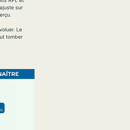
its APL et
ajuste sur
erçu.
voluer. Le
eut tomber