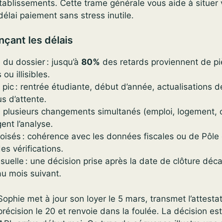
tablissements. Cette trame générale vous aide à situer 
délai paiement sans stress inutile.
nçant les délais
du dossier : jusqu’à
80%
des retards proviennent de p
u illisibles.
pic : rentrée étudiante, début d’année, actualisations 
s d’attente.
: plusieurs changements simultanés (emploi, logement,
gent l’analyse.
roisés : cohérence avec les données fiscales ou de Pôle
es vérifications.
uelle : une décision prise après la date de clôture déca
u mois suivant.
phie met à jour son loyer le 5 mars, transmet l’attestati
cision le 20 et renvoie dans la foulée. La décision est 