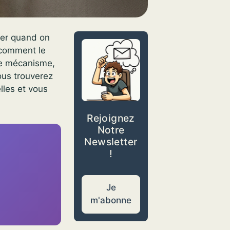
ter quand on
e comment le
 le mécanisme,
ous trouverez
lles et vous
Rejoignez
Notre
Newsletter
!
Je
m'abonne