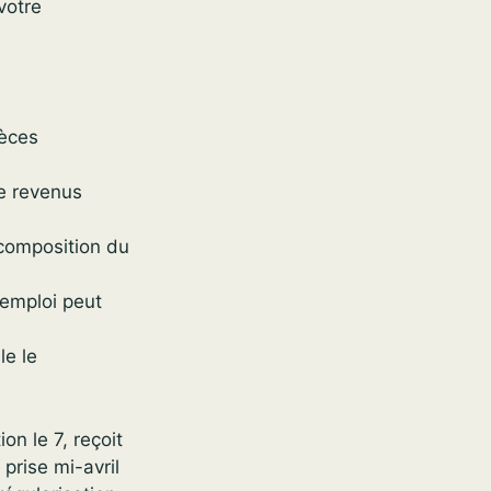
votre
ièces
de revenus
 composition du
 emploi peut
le le
on le 7, reçoit
prise mi-avril