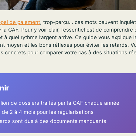
ppel de paiement
, trop-perçu… ces mots peuvent inquié
e la CAF. Pour y voir clair, l’essentiel est de comprendr
 et à quel rythme l’argent arrive. Ce guide vous explique
nt moyen et les bons réflexes pour éviter les retards. V
 concrets pour comparer votre cas à des situations rée
nir
llion de dossiers traités par la CAF chaque année
de 2 à 4 mois pour les régularisations
tards sont dus à des documents manquants