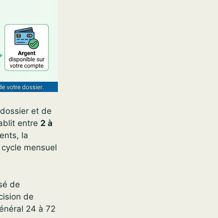
dossier et de
ablit entre
2 à
ents, la
du cycle mensuel
usé de
cision de
général 24 à 72