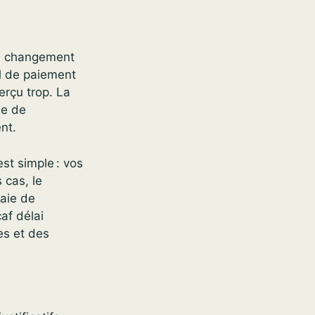
un changement
el de paiement
rçu trop. La
le de
nt.
est simple : vos
 cas, le
paie de
af délai
es et des