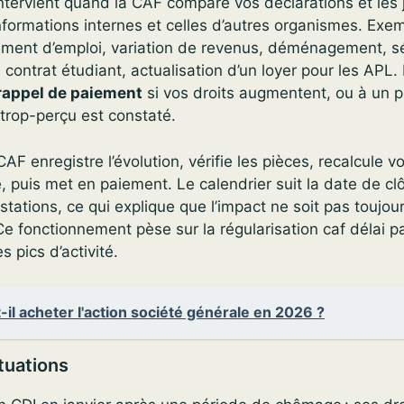
intervient quand la CAF compare vos déclarations et les ju
nformations internes et celles d’autres organismes. Exe
ement d’emploi, variation de revenus, déménagement, s
 contrat étudiant, actualisation d’un loyer pour les APL. 
rappel de paiement
si vos droits augmentent, ou à un p
trop-perçu est constaté.
F enregistre l’évolution, vérifie les pièces, recalcule vo
 puis met en paiement. Le calendrier suit la date de cl
tations, ce qui explique que l’impact ne soit pas toujour
Ce fonctionnement pèse sur la régularisation caf délai p
 pics d’activité.
-il acheter l'action société générale en 2026 ?
tuations