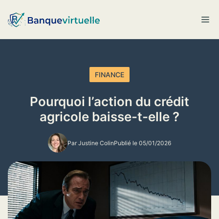
Aller
au
M
contenu
FINANCE
Pourquoi l’action du crédit
agricole baisse-t-elle ?
Par Justine Colin
Publié le 05/01/2026