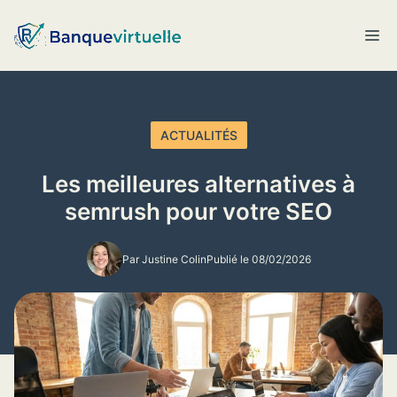
Aller
au
M
contenu
ACTUALITÉS
Les meilleures alternatives à
semrush pour votre SEO
Par Justine Colin
Publié le 08/02/2026