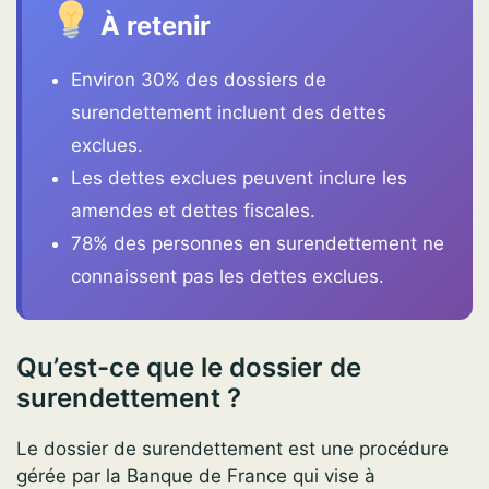
À retenir
Environ 30% des dossiers de
surendettement incluent des dettes
exclues.
Les dettes exclues peuvent inclure les
amendes et dettes fiscales.
78% des personnes en surendettement ne
connaissent pas les dettes exclues.
Qu’est-ce que le dossier de
surendettement ?
Le dossier de surendettement est une procédure
gérée par la Banque de France qui vise à