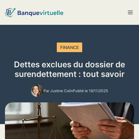
Aller
au
M
contenu
FINANCE
Dettes exclues du dossier de
surendettement : tout savoir
Par Justine Colin
Publié le 19/11/2025