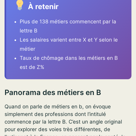
À retenir
Plus de 138 métiers commencent par la
lettre B
Les salaires varient entre X et Y selon le
métier
Taux de chômage dans les métiers en B
est de Z%
Panorama des métiers en B
Quand on parle de métiers en b, on évoque
simplement des professions dont l’intitulé
commence par la lettre B. C’est un angle original
pour explorer des voies très différentes, de