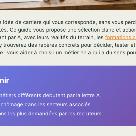
 idée de carrière qui vous corresponde, sans vous per
tés. Ce guide vous propose une sélection claire et acti
 par A, avec leurs réalités du terrain, les
formations c
 trouverez des repères concrets pour décider, tester et
le : vous aider à choisir un métier en a qui a du sens pou
nir
étiers différents débutent par la lettre A
 chômage dans les secteurs associés
ons les plus demandées par les recruteurs