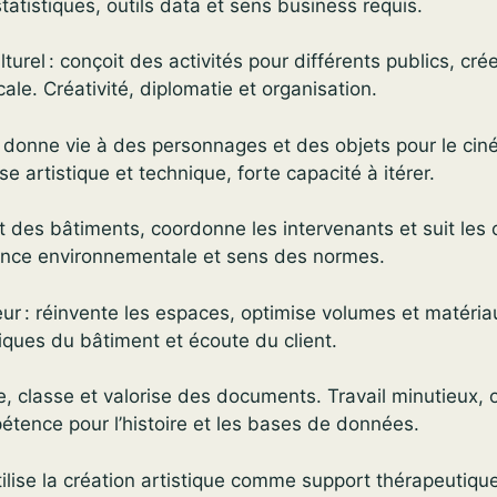
tistiques, outils data et sens business requis.
urel : conçoit des activités pour différents publics, crée
ale. Créativité, diplomatie et organisation.
 donne vie à des personnages et des objets pour le cin
ise artistique et technique, forte capacité à itérer.
it des bâtiments, coordonne les intervenants et suit les 
ience environnementale et sens des normes.
ieur : réinvente les espaces, optimise volumes et matéri
niques du bâtiment et écoute du client.
te, classe et valorise des documents. Travail minutieux, o
tence pour l’histoire et les bases de données.
tilise la création artistique comme support thérapeutiqu