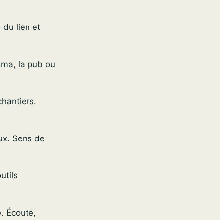
 du lien et
éma, la pub ou
chantiers.
aux. Sens de
utils
e. Écoute,