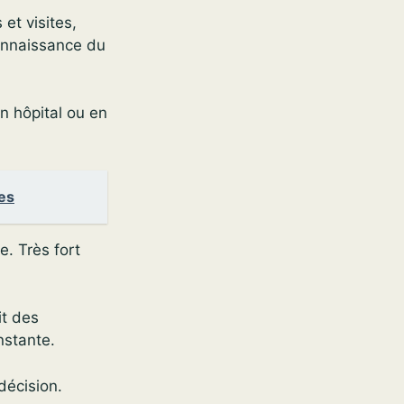
et visites,
connaissance du
n hôpital ou en
es
e. Très fort
it des
nstante.
décision.