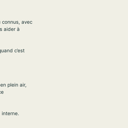
u connus, avec
s aider à
quand c’est
n plein air,
ce
 interne.