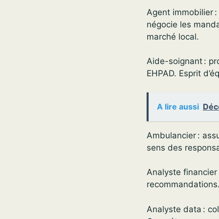
Agent immobilier :
négocie les mandat
marché local.
Aide-soignant : pr
EHPAD. Esprit d’éq
A lire aussi
Déc
Ambulancier : assu
sens des responsab
Analyste financier
recommandations. S
Analyste data : co