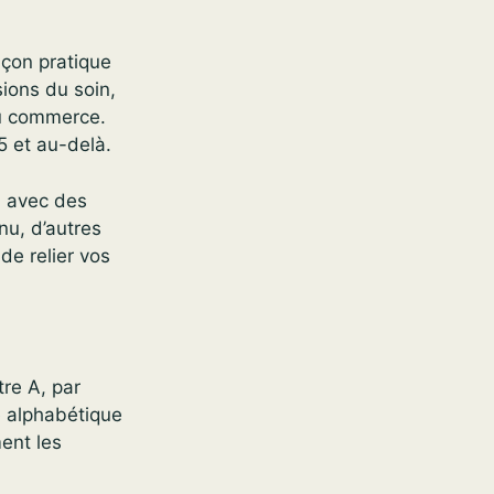
açon pratique
ions du soin,
 du commerce.
5 et au-delà.
, avec des
nu, d’autres
de relier vos
tre A, par
e alphabétique
ent les