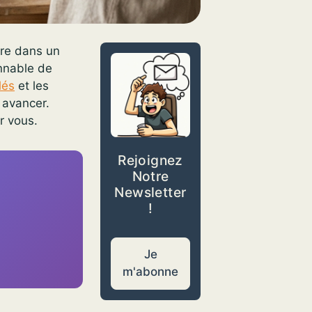
dre dans un
onnable de
lés
et les
 avancer.
r vous.
Rejoignez
Notre
Newsletter
!
Je
m'abonne