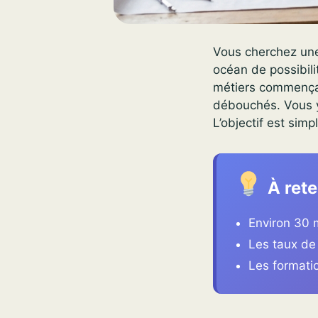
Vous cherchez une
océan de possibili
métiers commençant
débouchés. Vous y
L’objectif est simp
À rete
Environ 30 m
Les taux de
Les formati