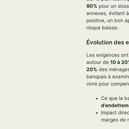
90%
pour un dossi
annexes, évitant à
positive, un bon ap
risque baisse.
Évolution des 
Les exigences ont 
autour de
10 à 2
20%
des ménages p
banques à examiner
vivre pour compen
Ce que la b
d’endettem
Impact direc
marges de m