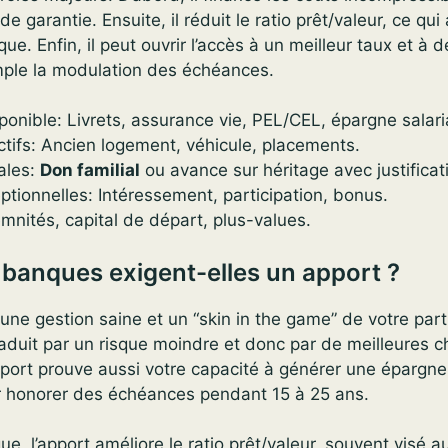
 de garantie. Ensuite, il réduit le ratio prêt/valeur, ce qui
ue. Enfin, il peut ouvrir l’accès à un meilleur taux et à 
emple la modulation des échéances.
ponible: Livrets, assurance vie, PEL/CEL, épargne salar
ctifs: Ancien logement, véhicule, placements.
ales:
Don familial
ou avance sur héritage avec justificati
tionnelles: Intéressement, participation, bonus.
mnités, capital de départ, plus-values.
 banques exigent-elles un apport ?
une gestion saine et un “skin in the game” de votre part
aduit par un risque moindre et donc par de meilleures 
pport prouve aussi votre capacité à générer une épargne 
ur honorer des échéances pendant 15 à 25 ans.
ue, l’apport améliore le ratio prêt/valeur, souvent visé 