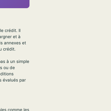
e crédit. Il
argner et à
ais annexes et
 crédit.
pas à un simple
es ou de
nditions
es évalués par
ibles comme les