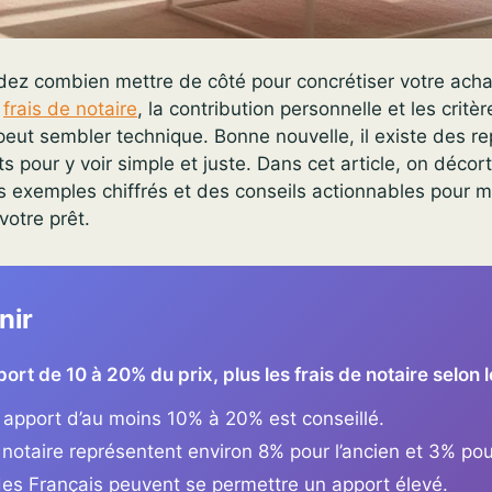
z combien mettre de côté pour concrétiser votre acha
s
frais de notaire
, la contribution personnelle et les critè
peut sembler technique. Bonne nouvelle, il existe des rep
s pour y voir simple et juste. Dans cet article, on décort
 exemples chiffrés et des conseils actionnables pour m
votre prêt.
nir
ort de 10 à 20% du prix, plus les frais de notaire selon l
 apport d’au moins 10% à 20% est conseillé.
 notaire représentent environ 8% pour l’ancien et 3% pou
es Français peuvent se permettre un apport élevé.