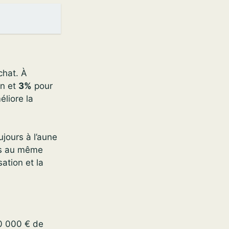
chat. À
en et
3%
pour
éliore la
ujours à l’aune
ers au même
ation et la
0 000 € de