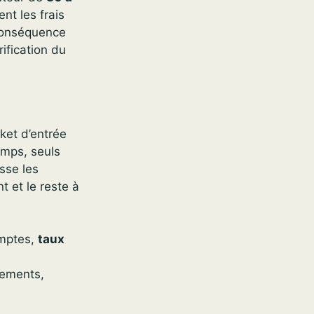
nt les frais
 conséquence
rification du
ket d’entrée
mps, seuls
sse les
t et le reste à
omptes,
taux
sements,