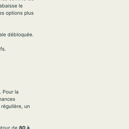
 abaisse le
des options plus
iale débloquée.
fs.
. Pour la
chances
régulière, un
autour de
80 à