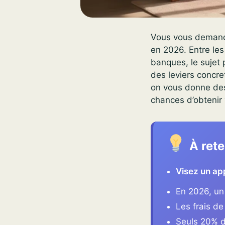
Vous vous demande
en 2026. Entre le
banques, le sujet 
des leviers concret
on vous donne des
chances d’obtenir 
À rete
Visez un app
En 2026, un
Les frais de
Seuls 20% d