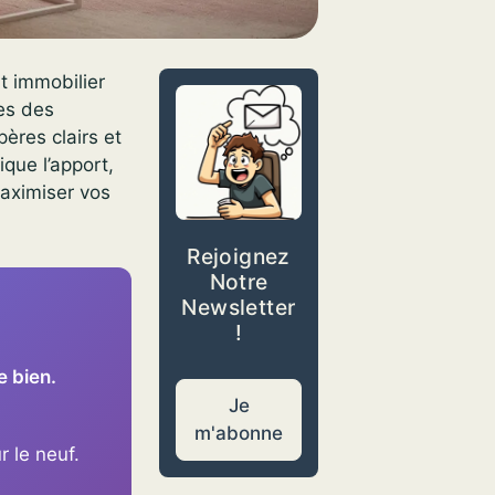
t immobilier
res des
ères clairs et
ique l’apport,
aximiser vos
Rejoignez
Notre
Newsletter
!
e bien.
Je
m'abonne
r le neuf.