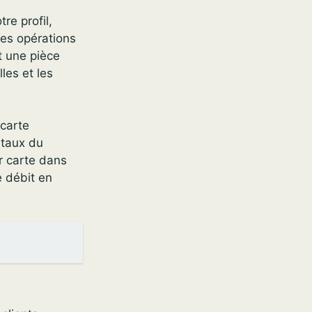
re profil,
es opérations
t une pièce
les et les
 carte
 taux du
r carte dans
e débit en