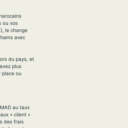
marocains
s ou vos
), le change
irhams avec
ors du pays, et
’avez plus
r place ou
 MAD au taux
aux « client »
s des frais