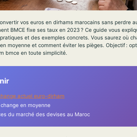
onvertir vos euros en dirhams marocains sans perdre a
t BMCE fixe ses taux en 2023 ? Ce guide vous explique
 pratiques et des exemples concrets. Vous saurez où ch
n moyenne et comment éviter les pièges. Objectif : opt
m bmce en toute simplicité.
nir
change actuel euro-dirham
e change en moyenne
es du marché des devises au Maroc