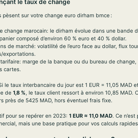
ençant le taux de change
s pèsent sur votre change euro dirham bmce :
e change marocain: le dirham évolue dans une bande d
 panier composé d’environ 60 % euro et 40 % dollar.
ns de marché: volatilité de l’euro face au dollar, flux tou
s/exportations.
 tarifaire: marge de la banque ou du bureau de change, f
 cartes.
Si le taux interbancaire du jour est 1 EUR = 11,05 MAD 
ge de
1,8 %
, le taux client ressort à environ 10,85 MAD.
s près de 5425 MAD, hors éventuel frais fixe.
tif pour se repérer en 2023:
1 EUR ≈ 11,0 MAD
. Ce n’est
cial, mais une base pratique pour vos calculs rapides