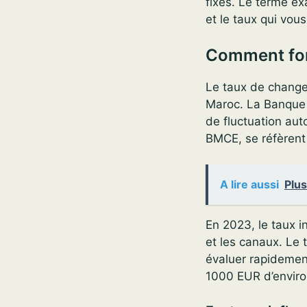
fixes. Le terme ex
et le taux qui vou
Comment fon
Le taux de change
Maroc. La Banque 
de fluctuation aut
BMCE, se réfèrent
A lire aussi
Plus
En 2023, le taux in
et les canaux. Le t
évaluer rapidemen
1000 EUR d’envir