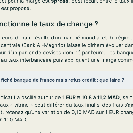
act pour la marge est
spread
, c’est l’écart entre le taux
s est proposé.
ctionne le taux de change ?
 euro-dirham résulte d’un marché mondial et du régim
centrale (Bank Al-Maghrib) laisse le dirham évoluer d
our d’un panier de devises dominé par l’euro. Les banqu
 au taux interbancaire puis appliquent une marge comme
 fiché banque de france mais refus crédit : que faire ?
dicatif a oscillé autour de
1 EUR ≈ 10,8 à 11,2 MAD
, sel
aux « vitrine » peut différer du taux final si des frais s’a
t, retenez qu’une variation de 0,10 MAD sur 1 EUR chan
on 100 MAD.