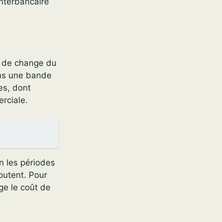
 interbancaire
e de change du
ans une bande
es, dont
rciale.
on les périodes
joutent. Pour
ge le coût de