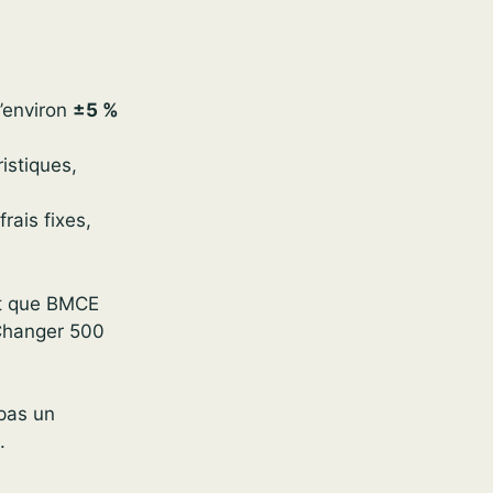
’environ
±5 %
ristiques,
rais fixes,
et que BMCE
 Changer 500
 pas un
.